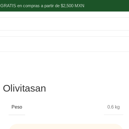
 GRATIS en compras a partir de $2,500 MXN
Olivitasan
Peso
0.6 kg