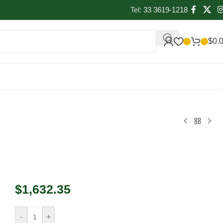
Tel:
33 3619-1218
$
0.
$
1,632.35
-
+