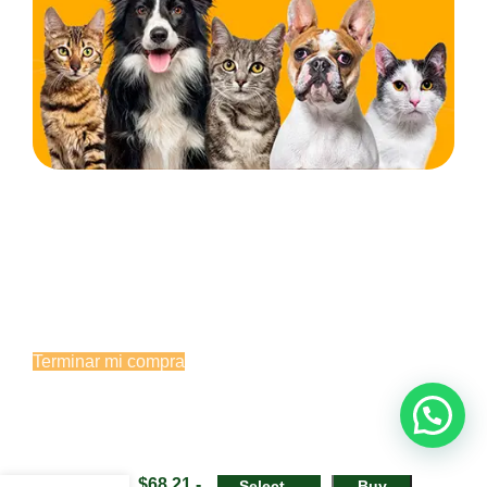
¡Espera! No te vayas todavía... 🐾
Estás a un paso de llevarte productos de calidad para
el cuidado de tu mascota. Termínala ahora o
escríbenos y te asesoramos.
Terminar mi compra
Hablar por WhatsApp
$
68.21
-
Select
Buy