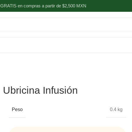
 GRATIS en compras a partir de $2,500 MXN
Ubricina Infusión
Peso
0.4 kg