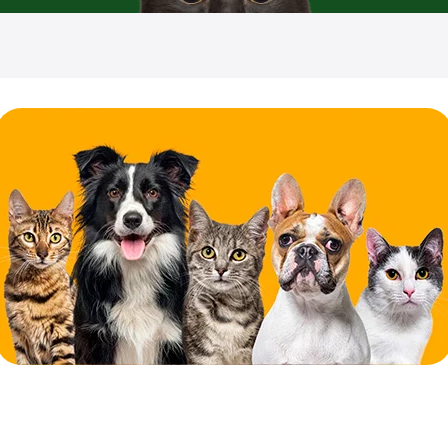
odavía... 🐾