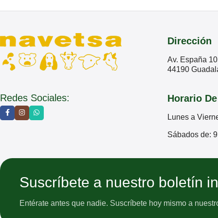
Dirección
Av. España 10
44190 Guadala
Redes Sociales:
Horario De
Lunes a Viern
Sábados de: 9
Suscríbete a nuestro boletín i
Entérate antes que nadie. Suscríbete hoy mismo a nuestro 