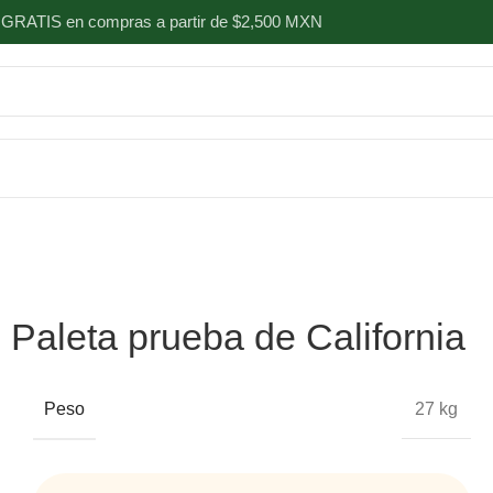
 GRATIS en compras a partir de $2,500 MXN
Paleta prueba de California
Peso
27 kg