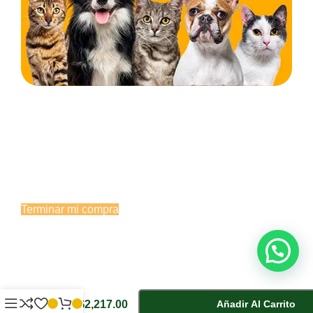
¡Espera! No te vayas todavía... 🐾
Estás a un paso de llevarte productos de calidad para
el cuidado de tu mascota. Termínala ahora o
escríbenos y te asesoramos.
Terminar mi compra
Hablar por WhatsApp
-
+
Excede
$
2,217.00
Añadir Al Carrito