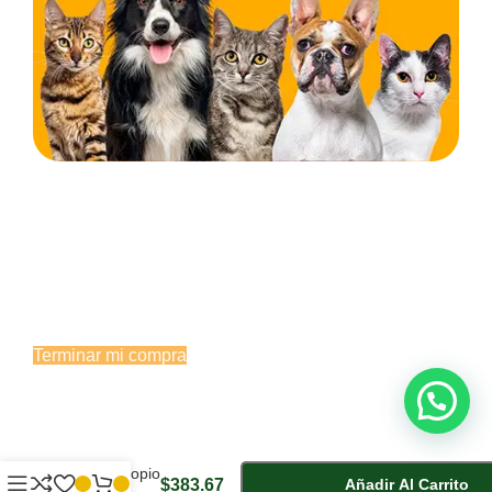
¡Espera! No te vayas todavía... 🐾
Estás a un paso de llevarte productos de calidad para
el cuidado de tu mascota. Termínala ahora o
escríbenos y te asesoramos.
Terminar mi compra
Hablar por WhatsApp
-
+
Estetoscopio
$
383.67
Añadir Al Carrito