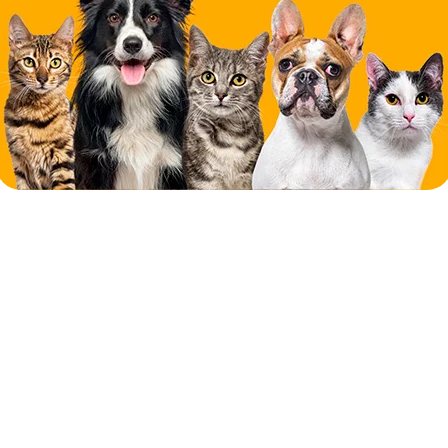
odavía... 🐾
ra el cuidado de tu mascota. Termínala ahora o escríbe