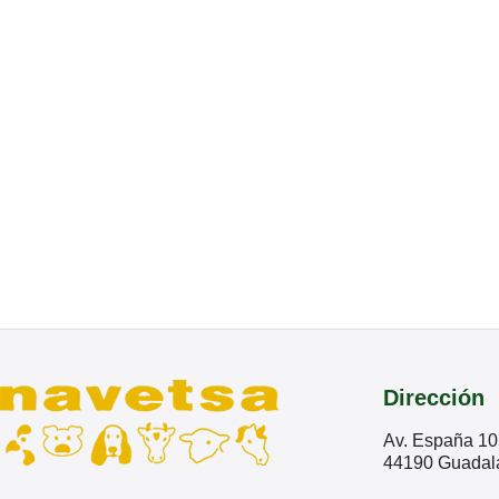
Dirección
Av. España 10
44190 Guadala