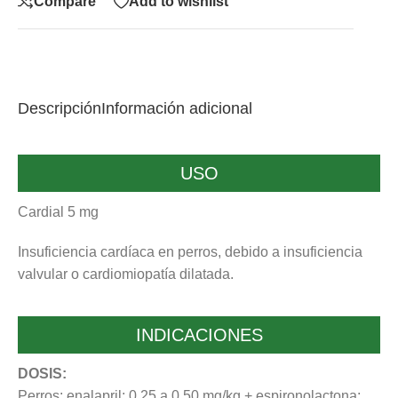
Compare
Add to wishlist
Descripción
Información adicional
USO
Cardial 5 mg
Insuficiencia cardíaca en perros, debido a insuficiencia
valvular o cardiomiopatía dilatada.
INDICACIONES
DOSIS:
Perros: enalapril: 0,25 a 0,50 mg/kg + espironolactona: