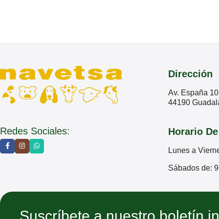
Dirección
Av. España 10
44190 Guadala
Redes Sociales:
Horario De
Lunes a Viern
Sábados de: 9
Suscríbete a nuestro boletín i