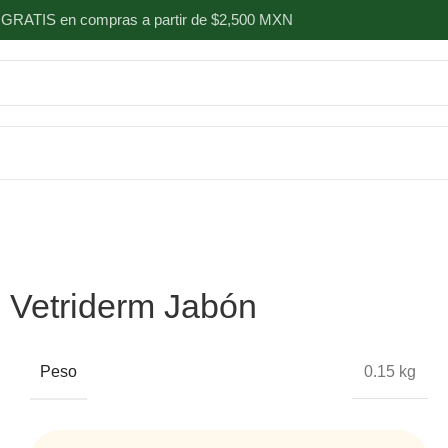
 GRATIS en compras a partir de $2,500 MXN
Vetriderm Jabón
Peso
0.15 kg