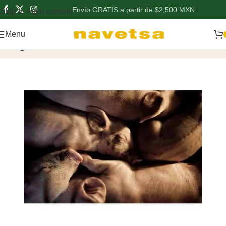
Envío GRATIS a partir de $2,500 MXN
Skip to main content
Menu
Blog
Home
/
Vacunos